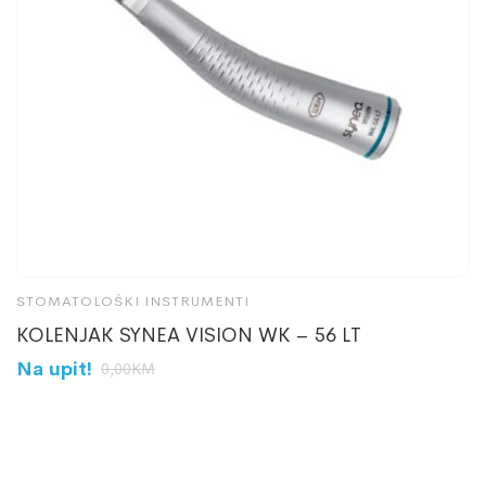
STOMATOLOŠKI INSTRUMENTI
N
KOLENJAK SYNEA VISION WK – 56 LT
J
Na upit!
N
0,00
KM