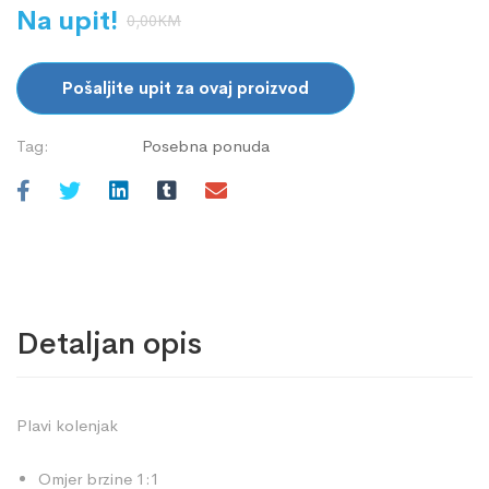
Na upit!
0,00
KM
Pošaljite upit za ovaj proizvod
Tag:
Posebna ponuda
Detaljan opis
Plavi kolenjak
Omjer brzine 1:1