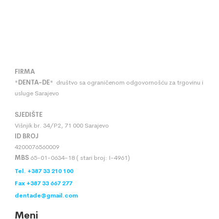
FIRMA
"
DENTA
-
DE
" društvo sa ograničenom odgovornošću za trgovinu i
usluge Sarajevo
SJEDIŠTE
Višnjik br. 34/P2, 71 000 Sarajevo
ID BROJ
4200076560009
MBS
65-01-0634-18 ( stari broj: I-4961)
Tel. +387 33 210 100
Fax +387 33 667 277
dentade@gmail.com
Meni