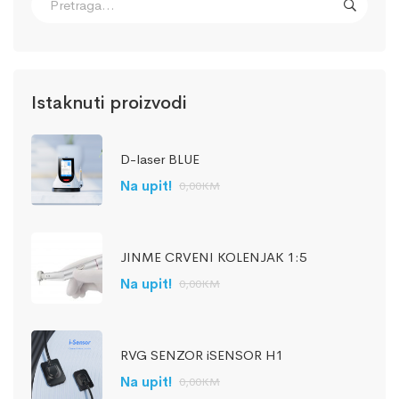
Istaknuti proizvodi
D-laser BLUE
Na upit!
0,00
KM
JINME CRVENI KOLENJAK 1:5
Na upit!
0,00
KM
RVG SENZOR iSENSOR H1
Na upit!
0,00
KM