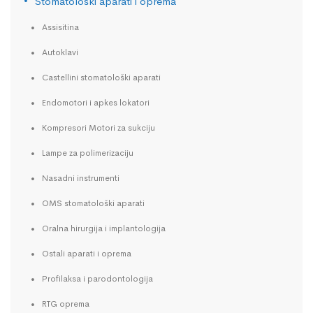
Stomatološki aparati i oprema
Assisitina
Autoklavi
Castellini stomatološki aparati
Endomotori i apkes lokatori
Kompresori Motori za sukciju
Lampe za polimerizaciju
Nasadni instrumenti
OMS stomatološki aparati
Oralna hirurgija i implantologija
Ostali aparati i oprema
Profilaksa i parodontologija
RTG oprema