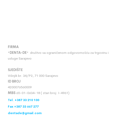
FIRMA
"
DENTA
-
DE
" društvo sa ograničenom odgovornošću za trgovinu i
usluge Sarajevo
SJEDIŠTE
Višnjik br. 34/P2, 71 000 Sarajevo
ID BROJ
4200076560009
MBS
65-01-0634-18 ( stari broj: I-4961)
Tel. +387 33 210 100
Fax +387 33 667 277
dentade@gmail.com