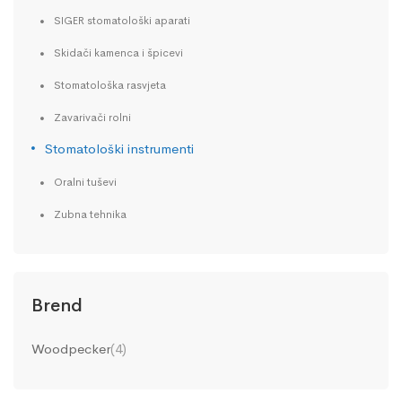
SIGER stomatološki aparati
Skidači kamenca i špicevi
Stomatološka rasvjeta
Zavarivači rolni
Stomatološki instrumenti
Oralni tuševi
Zubna tehnika
Brend
Woodpecker
(4)