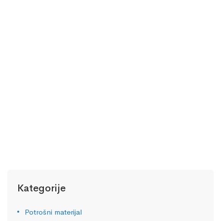
LAMPE ZA POLIMERIZACIJU
WOODPECKER iLED II
Na upit!
0,00
KM
Kategorije
Potrošni materijal