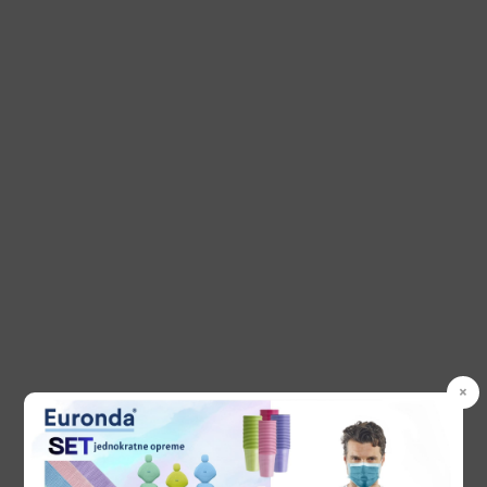
PROIZVODI
30. Juna 2022.
Sigurna sterilizacija uz minimalnu potrošnju
vode i električne energije!
×