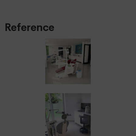
Koliko je kvalitetno osvjetljenje važno za
zdravlje doktora i njegov/njen rad?
Reference