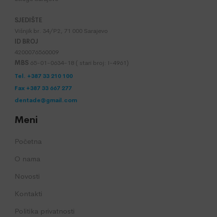
SJEDIŠTE
Višnjik br. 34/P2, 71 000 Sarajevo
ID BROJ
4200076560009
MBS
65-01-0634-18 ( stari broj: I-4961)
Tel. +387 33 210 100
Fax +387 33 667 277
dentade@gmail.com
Meni
Početna
O nama
Novosti
Kontakti
Politika privatnosti