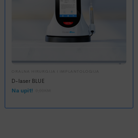
ORALNA HIRURGIJA I IMPLANTOLOGIJA
NASA
D-laser BLUE
JIN
Na upit!
Na u
0,00
KM