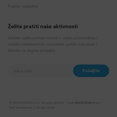
Pravila i odredbe
Želite pratiti naše aktivnosti
Ukoliko želite primati novosti o našim proizvodima i
ostalim interesantnim novostima upišite svoj email i
kliknite na dugme pošaljite.
Pošaljite
© 2020 DENTADE d.o.o. Sva prava zadržava.- Izrada
BetaTelStudio d.o.o.
|
Web Development // Design Studio