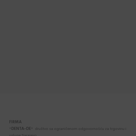
FIRMA
"
DENTA
-
DE
" društvo sa ograničenom odgovornošću za trgovinu i
usluge Sarajevo