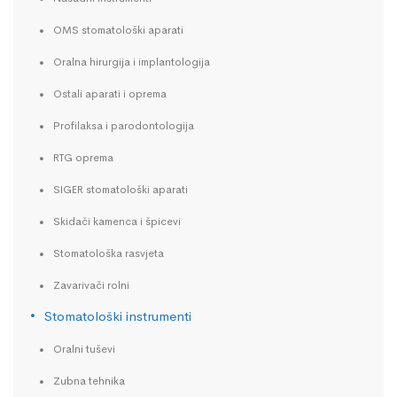
OMS stomatološki aparati
Oralna hirurgija i implantologija
Ostali aparati i oprema
Profilaksa i parodontologija
RTG oprema
SIGER stomatološki aparati
Skidači kamenca i špicevi
Stomatološka rasvjeta
Zavarivači rolni
Stomatološki instrumenti
Oralni tuševi
Zubna tehnika