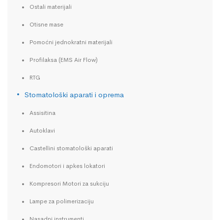
Ostali materijali
Otisne mase
Pomoćni jednokratni materijali
Profilaksa (EMS Air Flow)
RTG
Stomatološki aparati i oprema
Assisitina
Autoklavi
Castellini stomatološki aparati
Endomotori i apkes lokatori
Kompresori Motori za sukciju
Lampe za polimerizaciju
Nasadni instrumenti