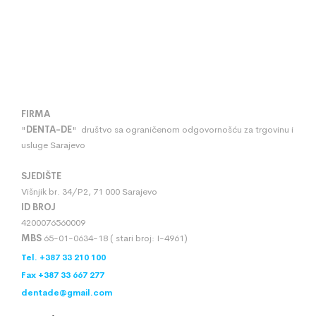
FIRMA
"
DENTA
-
DE
" društvo sa ograničenom odgovornošću za trgovinu i
usluge Sarajevo
SJEDIŠTE
Višnjik br. 34/P2, 71 000 Sarajevo
ID BROJ
4200076560009
MBS
65-01-0634-18 ( stari broj: I-4961)
Tel. +387 33 210 100
Fax +387 33 667 277
dentade@gmail.com