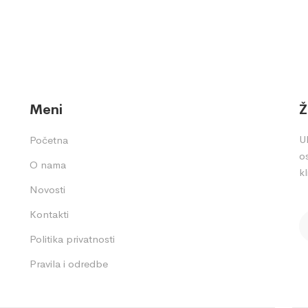
Meni
Ž
Uk
Početna
os
O nama
kl
Novosti
Kontakti
Politika privatnosti
Pravila i odredbe