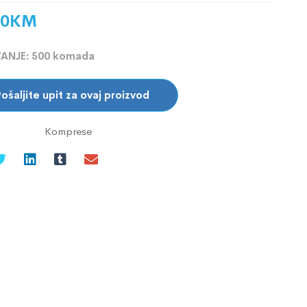
00
KM
ANJE: 500 komada
ošaljite upit za ovaj proizvod
Komprese