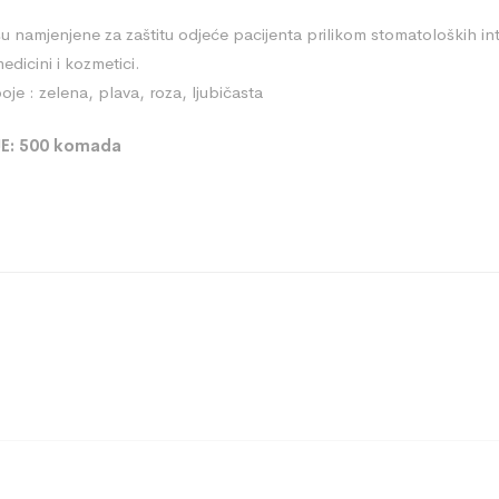
 namjenjene za zaštitu odjeće pacijenta prilikom stomatoloških in
dicini i kozmetici.
je : zelena, plava, roza, ljubičasta
E: 500 komada