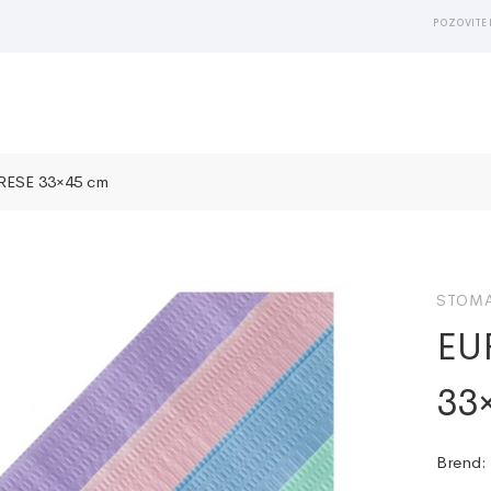
POZOVITE 
ESE 33×45 cm
STOMA
EU
33
Brend