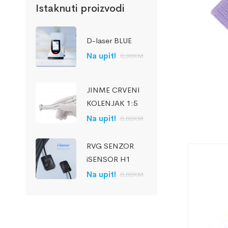
Istaknuti proizvodi
D-laser BLUE
Na upit!
0,00
KM
JINME CRVENI
KOLENJAK 1:5
Na upit!
0,00
KM
RVG SENZOR
iSENSOR H1
Na upit!
0,00
KM