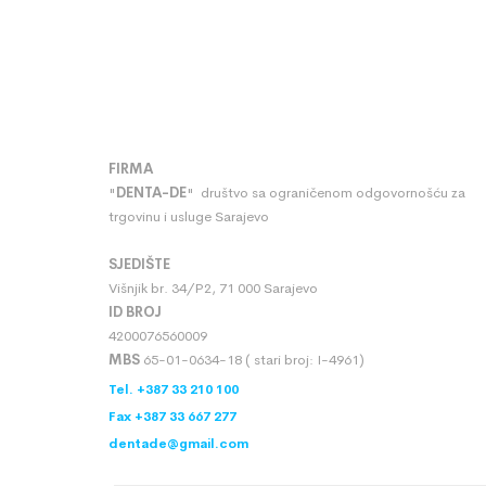
FIRMA
"
DENTA
-
DE
" društvo sa ograničenom odgovornošću za
trgovinu i usluge Sarajevo
SJEDIŠTE
Višnjik br. 34/P2, 71 000 Sarajevo
ID BROJ
4200076560009
MBS
65-01-0634-18 ( stari broj: I-4961)
Tel. +387 33 210 100
Fax +387 33 667 277
dentade@gmail.com