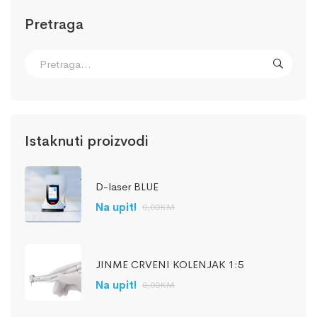
Pretraga
Istaknuti proizvodi
D-laser BLUE
Na upit!
0,00
KM
JINME CRVENI KOLENJAK 1:5
Na upit!
0,00
KM