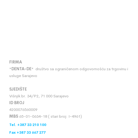
FIRMA
"
DENTA
-
DE
" društvo sa ograničenom odgovornošću za trgovinu i
usluge Sarajevo
SJEDIŠTE
Višnjik br. 34/P2, 71 000 Sarajevo
ID BROJ
4200076560009
MBS
65-01-0634-18 ( stari broj: I-4961)
Tel. +387 33 210 100
Fax +387 33 667 277