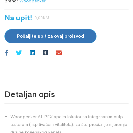
Brend:
Woodpecker
Na upit!
0,00
KM
Pošaljite upit za ovaj proizvod
Detaljan opis
Woodpecker AI-PEX apeks lokator sa integrisanim pulp-
testerom ( ispitivačem vitaliteta): za što preciznije mjerernje
dužine korjenskog kanala.