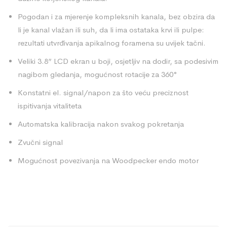
Pogodan i za mjerenje kompleksnih kanala, bez obzira da
li je kanal vlažan ili suh, da li ima ostataka krvi ili pulpe:
rezultati utvrđivanja apikalnog foramena su uvijek tačni.
Veliki 3.8” LCD ekran u boji, osjetljiv na dodir, sa podesivim
nagibom gledanja, mogućnost rotacije za 360°
Konstatni el. signal/napon za što veću preciznost
ispitivanja vitaliteta
Automatska kalibracija nakon svakog pokretanja
Zvučni signal
Mogućnost povezivanja na Woodpecker endo motor