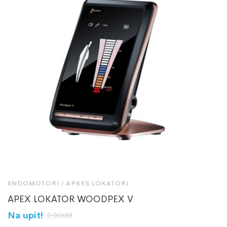
ENDOMOTORI I APKES LOKATORI
E
APEX LOKATOR WOODPEX V
W
Na upit!
N
0,00
KM