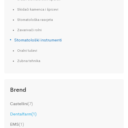
Skidači kamenca i špicevi
Stomatološka rasvjeta
Zavarivači rolni
Stomatološki instrumenti
Oralni tuševi
Zubna tehnika
Brend
Castellini
(7)
Dentalfarm
(1)
EMS
(1)