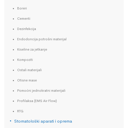
Boreri
Cementi
Dezinfekcija
Endodoncija potrošni materijal
Kiseline za jetkanje
Kompoziti
Ostali materijali
Otisne mase
Pomoćni jednokratni materijali
Profilaksa (EMS Air Flow)
RTG
Stomatološki aparati i oprema