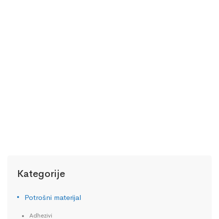
ZUBNA TEHNIKA
POLIR MOTOR DENTALFARM
Na upit!
0,00
KM
Kategorije
Potrošni materijal
Adhezivi