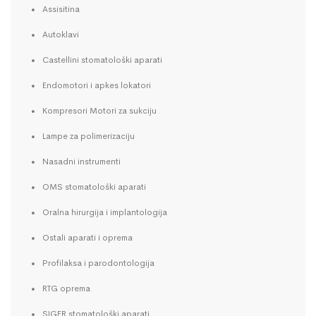
Assisitina
Autoklavi
Castellini stomatološki aparati
Endomotori i apkes lokatori
Kompresori Motori za sukciju
Lampe za polimerizaciju
Nasadni instrumenti
OMS stomatološki aparati
Oralna hirurgija i implantologija
Ostali aparati i oprema
Profilaksa i parodontologija
RTG oprema
SIGER stomatološki aparati