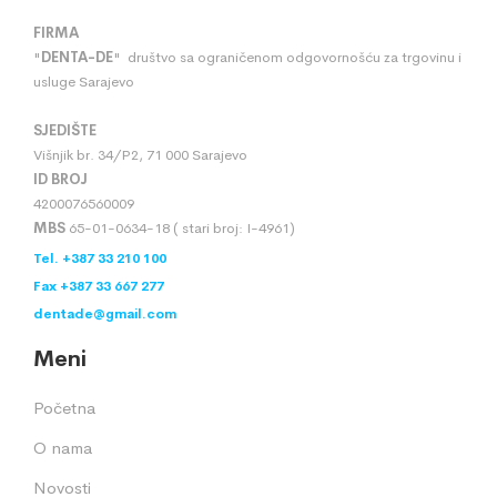
FIRMA
"
DENTA
-
DE
" društvo sa ograničenom odgovornošću za trgovinu i
usluge Sarajevo
SJEDIŠTE
Višnjik br. 34/P2, 71 000 Sarajevo
ID BROJ
4200076560009
MBS
65-01-0634-18 ( stari broj: I-4961)
Tel. +387 33 210 100
Fax +387 33 667 277
dentade@gmail.com
Meni
Početna
O nama
Novosti